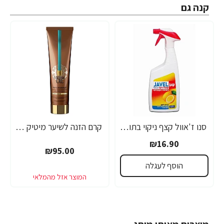
קנה גם
סנו ז'אוול קצף ניקוי בתוספת אקונומיקה לימון - 1 ליטר
קרם הזנה לשיער מיטיק אויל MYTHIC OIL מקצועי 150 מ"ל - מבית לוריאל פרופסיונל
₪16.90
₪95.00
הוסף לעגלה