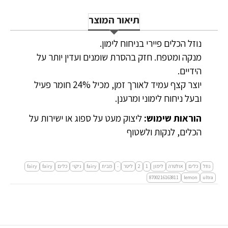
תיאור המוצר
נוזל הכלים פיירי בניחוח לימון.
מנקה ומטפח. חזק בהסרת שומנים ועדין יותר על
הידיים.
יוצר קצף עמיד לאורך זמן, מכיל 24% חומר פעיל
ובעל ניחוח לימוני ומרענן.
הוראות שימוש:
ליצוק מעט על ספוג או ישירות על
הכלים, לנקות ולשטוף
נוזל
כלים
אולטרה
לימון
1
2
ליטר
-
מבית
fairy
ניקוי
כלים
fairy
fairy
8700216163811
lemon
ultra