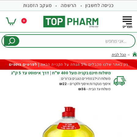
כניסה לחשבון
הרשמה
מעקב הזמנות
0
...אני
מחפש
הכל לבית
hom
רק באתר שלנו מקבלים 5% הנחה על הקנייה הבאה |
לפרטים נוספים
משלוח חינם בקניה מעל 400 ש"ח | דרך איפוסט עד 5 ק"ג
משלוח רגיל במחירים הוגנים וברורים:
איסוף מנקודות איסוף ולוקרים –
₪22
משלוח עד הבית –
₪38