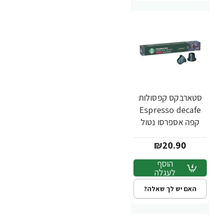
סטארבקס קפסולות
Espresso decafe
קפה אספרסו נטול
קפאין 10 קפסולות -
₪20.90
מבית Starbucks
הוסף
לעגלה
האם יש לך שאלה?