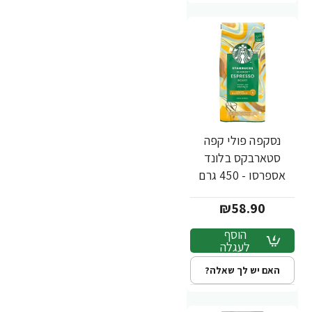
נסקפה פולי קפה
סטארבקס בלונד
אספרסו - 450 גרם
₪58.90
הוסף
לעגלה
האם יש לך שאלה?