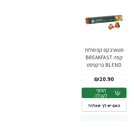
סטארבקס קפסולות
קפה BREAKFAST
BLEND ברקפסט
בלנד 10 קפסולות -
₪20.90
מבית Starbucks
הוסף
לעגלה
האם יש לך שאלה?