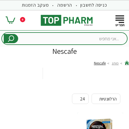
כניסה לחשבון
הרשמה
מעקב הזמנות
0
...אני
מחפש
Nescafe
מותג
Nescafe
hom