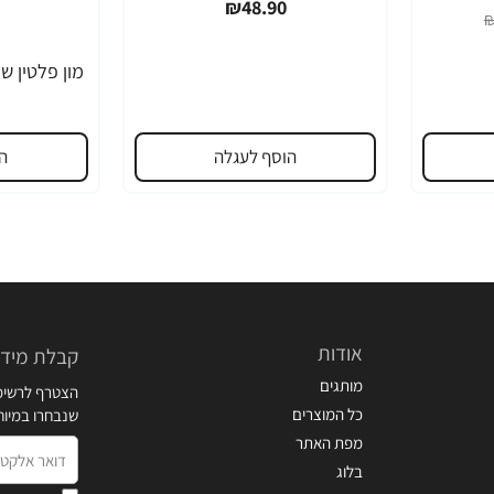
₪48.90
₪
הוסף לעגלה
ה
אודות
קבלת מידע
מותגים
הצטרף לרשימת
כל המוצרים
שנבחרו במיו
מפת האתר
דואר
בלוג
אלקטרוני