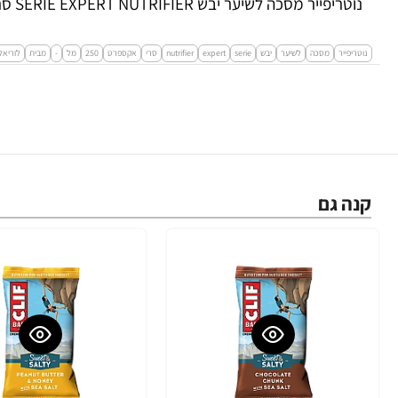
נוטריפייר מסכה לשיער יבש SERIE EXPERT NUTRIFIER סרי אקספרט 250 מ"ל - מבית לוריאל פרופסיונל
נוטריפייר
מסכה
לשיער
יבש
serie
expert
nutrifier
סרי
אקספרט
250
מל
-
מבית
לוריאל
קנה גם