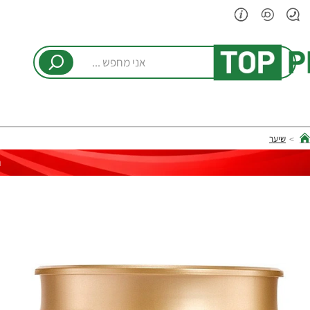
אני
מחפש
...
שיער
hom
ר