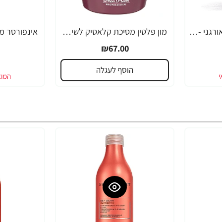
קליף בר חטיף אנרגיה אורגני - חמאת בוטנים ודבש עם מלח ים 68 גרם - 12 יחידות - מבית CLIF Bar
מון פלטין מסיכת קלאסיק לשיער 500 מ"ל - מבית MON PLATIN PROFESSIONAL
₪67.00
הוסף לעגלה