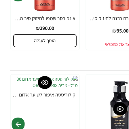
אינפורסר קרם הזנה לחיזוק סיב השערה SERIE EXPERT ביוטין 150 מ"ל - מבית לוריאל פרופסיונל
אינפורסר שמפו לחיזוק סיב השערה SERIE EXPERT ביוטין 1500 מ"ל - מבית לוריאל פרופסיונל
₪290.00
₪95.00
הוסף לעגלה
קולוריסטה איפור לשיער אדום 30 מ"ל - מבית L'OREAL PARIS