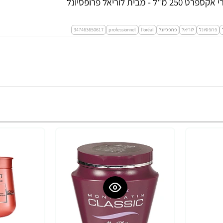
פרופסיונל
לוריאל
פרופסיונל
l'oréal
professionnel
347463650617