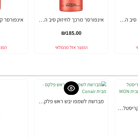
אינפורסר מרכך לחיזוק סיב השערה SERIE EXPERT ביוטין 200 מ"ל - מבית לוריאל פרופסיונל
אינפורסר מרכך לחיזוק סיב השערה SERIE EXPERT ביוטין 750 מ"ל - מבית לוריאל פרופסיונל
₪185.00
מברשת לשמפו יבש ראש פלקס - מבית Conair
ווקס מון פלטין חוחובה קריסטל מקצועי לשיער 250 מ"ל - מבית MON PLATIN PROFESSIONAL