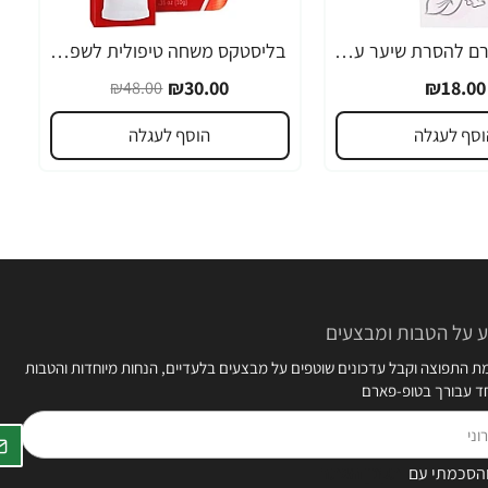
אורנה 19 קרם להסרת שיער עדין במיוחד 90 מ"ל
בליסטקס משחה טיפולית לשפתיים 10 גרם אריזה גדולה SPF 10 - מבית Blistex
-38%
₪30.00
₪18.00
₪48.00
וסף לעגלה
הוסף לעגלה
 על הטבות ומבצעים
 התפוצה וקבל עדכונים שוטפים על מבצעים בלעדיים, הנחות מיוחדות והטבות
חד עבורך בטופ-פארם
הסכמתי עם
תקנון האתר