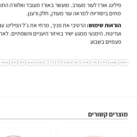
פילינג אורז לעור מעורב. מועשר באורז מעובד ואלוורה ה
מתים ביסודיות למראה עור מעודן, חלק ורענן.
הוראות שימוש:
הרטיבי את פניך, מרחי את ג'ל הפילינג ע
ועדינות. הימנעי ממגע ישיר באיזור היעניים והשפתיים. לא
פעמיים בשבוע
ניוואה
purify
פילינג
אורז
אורגני
לעור
מעורב
75
מ''ל
-
מבית
nivea
ניקוי
פנים
nivea
מוצרים קשורים