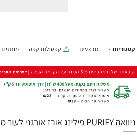
קטגוריות
מבצעים
קפסולות קפה
מותגים
ק באתר שלנו מקבלים 5% הנחה על הקנייה הבאה |
לפרטים נוספים
משלוח חינם בקניה מעל 400 ש"ח | דרך איפוסט עד 5 ק"ג
משלוח רגיל במחירים הוגנים וברורים:
איסוף מנקודות איסוף ולוקרים –
₪22
משלוח עד הבית –
₪38
ניוואה PURIFY פילינג אורז אורגני לעור מעורב 75 מ''ל - מבית NIVEA