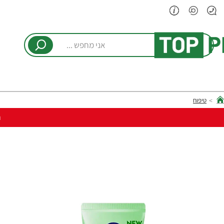
אני
מחפש
...
טיפוח
hom
ר