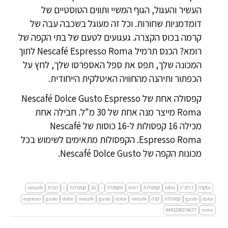
העשיר והעגול, הגוף המשיי ותווים הטוסטיים של
דומדמניות שחורות. וכל זה מעוגל בשכבה עבה של
קרמה בכוס הקצרה. געגועים לטעם של בתי הקפה של
רומא? הכנס תרמיל Nescafé Espresso Roma לתוך
המכונה שלך, תפס את ספל האספרסו שלך, לחץ על
הכפתור ותיהנה מהחוויה האיטלקית הייחודית.
קפסולה אחת של Nescafé Dolce Gusto Espresso
Roma מייצר מנה אחת של 30 מ"ל. חבילה אחת
מכילה 16 קפסולות ל-16 כוסות של Nescafé
Espresso Roma. הקפסולות מתאימים לשימוש בכל
מכונות הקפה של Nescafé Dolce Gusto.
נסקפה
דולצ'ה
גוסטו
קפסולות
רומא
אקספרס
-
16
קפסולות
-
מבית
nescafe
dolce
gusto
קפסולות
קפה
nescafe
dolce
gusto
nescafé
dolce
gusto
espresso
8445290374677
roma