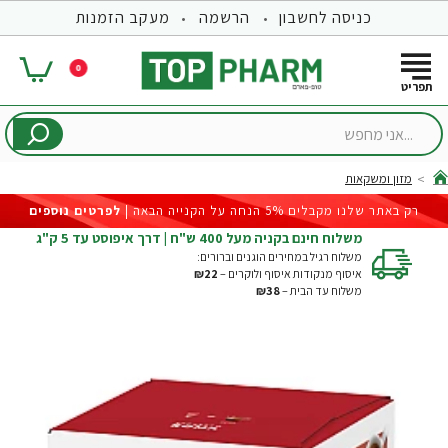
כניסה לחשבון
הרשמה
מעקב הזמנות
0
...אני
מחפש
מזון ומשקאות
hom
רק באתר שלנו מקבלים 5% הנחה על הקנייה הבאה |
לפרטים נוספים
משלוח חינם בקניה מעל 400 ש"ח | דרך איפוסט עד 5 ק"ג
משלוח רגיל במחירים הוגנים וברורים:
איסוף מנקודות איסוף ולוקרים –
₪22
משלוח עד הבית –
₪38