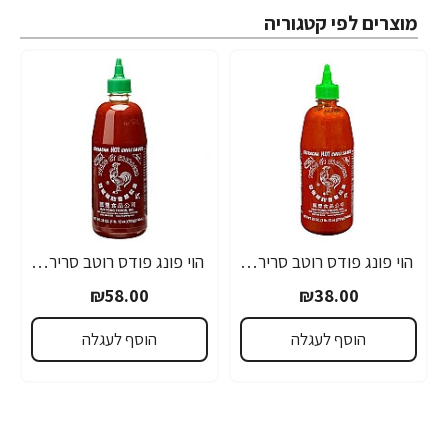
מוצרים לפי קטגוריה
הוי פונג פודס רוטב סריראצ'ה פלפל צ'ילי חריף 435 גרם - מבית HUY FONG FOODS
הוי פונג פודס רוטב סריראצ'ה פלפל צ'ילי חריף 793 גרם - מבית HUY FONG FOODS
₪58.00
₪38.00
הוסף לעגלה
הוסף לעגלה