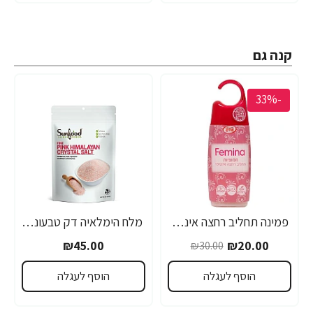
קנה גם
-33%
פמינה תחליב רחצה אינטימי חמוציות 220 מ"ל
מלח הימלאיה דק טבעוני 454 גרם - מבית Sunfood
₪45.00
₪20.00
₪30.00
הוסף לעגלה
הוסף לעגלה