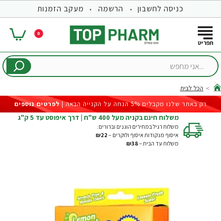
כניסה לחשבון
הרשמה
מעקב הזמנות
0
...אני
מחפש
הכל לבית
hom
רק באתר שלנו מקבלים 5% הנחה על הקנייה הבאה |
לפרטים נוספים
משלוח חינם בקניה מעל 400 ש"ח | דרך איפוסט עד 5 ק"ג
משלוח רגיל במחירים הוגנים וברורים:
איסוף מנקודות איסוף ולוקרים –
₪22
משלוח עד הבית –
₪38