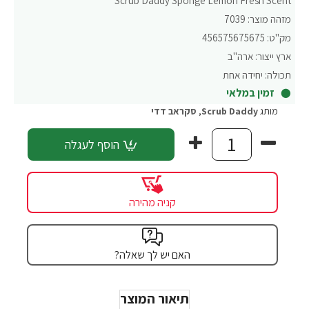
Scrub Daddy Sponge Lemon Fresh Scent
מזהה מוצר:
7039
מק"ט:
456575675675
ארץ ייצור:
ארה"ב
תכולה:
יחידה אחת
זמין במלאי
מותג
Scrub Daddy
,
סקראב דדי
הוסף לעגלה
קניה מהירה
האם יש לך שאלה?
תיאור המוצר