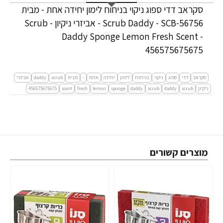
סקראב דדי ספוג ניקוי בניחוח לימון יחידה אחת - מבית
Scrub Daddy - SCB-56756 - אביזרי ניקיון - Scrub
Daddy Sponge Lemon Fresh Scent -
456575675675
סקראב
דדי
ספוג
ניקוי
בניחוח
לימון
יחידה
אחת
-
מבית
scrub
daddy
אביזרי
ניקיון
scrub
daddy
scrub
daddy
sponge
lemon
fresh
scent
456575675675
מוצרים קשורים