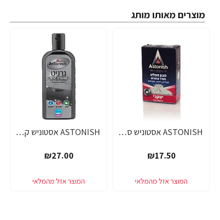
מוצרים מאותו מותג
ASTONISH אסטוניש סבון הפלא מסיר כתמים משקל 75 גרם - מבית יעקבי
ASTONISH אסטוניש קרם להברקת משטחי גרניט 235 מ"ל - מבית יעקבי
₪27.00
₪17.50