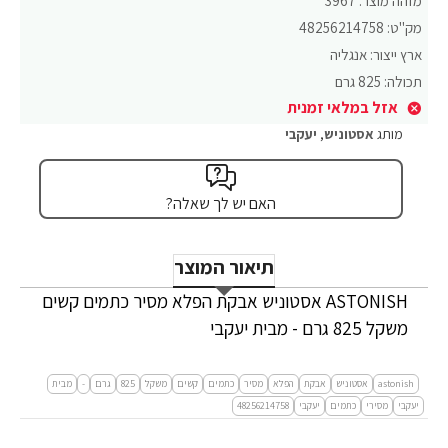
מזהה מוצר:
3967
מק"ט:
48256214758
ארץ ייצור:
אנגליה
תכולה:
825 גרם
אזל במלאי זמנית
מותג
אסטוניש
,
יעקבי
האם יש לך שאלה?
תיאור המוצר
ASTONISH אסטוניש אבקת הפלא מסיר כתמים קשים
משקל 825 גרם - מבית יעקבי
astonish
אסטוניש
אבקת
הפלא
מסיר
כתמים
קשים
משקל
825
גרם
-
מבית
יעקבי
מסירי
כתמים
יעקבי
48256214758