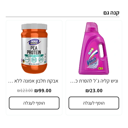
קנה גם
וניש קליה ג'ל להסרת כתמים 3 ליטר - מבית Vanish
אבקת חלבון אפונה ללא טעם 340 גרם - מבית NOW FOODS
-20%
₪99.00
₪23.00
₪123.00
הוסף לעגלה
הוסף לעגלה