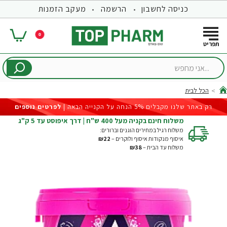
כניסה לחשבון
הרשמה
מעקב הזמנות
0
...אני
מחפש
הכל לבית
hom
רק באתר שלנו מקבלים 5% הנחה על הקנייה הבאה |
לפרטים נוספים
משלוח חינם בקניה מעל 400 ש"ח | דרך איפוסט עד 5 ק"ג
משלוח רגיל במחירים הוגנים וברורים:
איסוף מנקודות איסוף ולוקרים –
₪22
משלוח עד הבית –
₪38