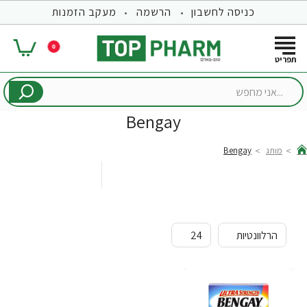
כניסה לחשבון
הרשמה
מעקב הזמנות
0
...אני
מחפש
Bengay
מותג
Bengay
hom