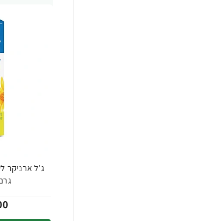
-25%
גרם -
00