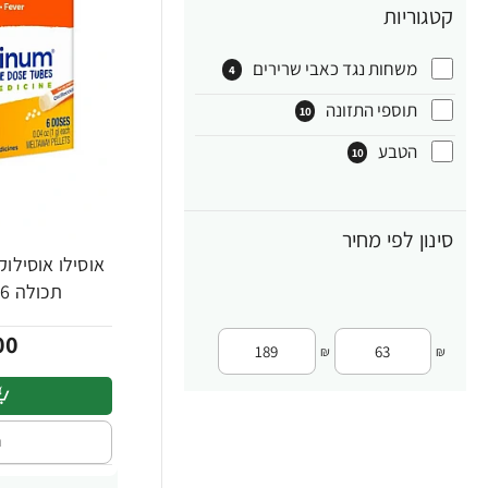
קטגוריות
משחות נגד כאבי שרירים
4
תוספי התזונה
10
הטבע
10
סינון לפי מחיר
-30%
תכולה 6 מנות - מבית BIORON
00
₪
₪
ה