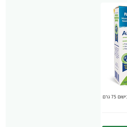
ג'ל ארניקר לשיכוך כאבים ללא בישום 75 גרם