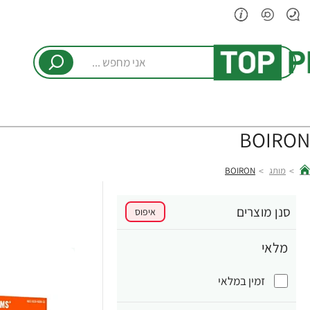
אני
מחפש
...
BOIRON
מותג
BOIRON
hom
סנן מוצרים
איפוס
מלאי
זמין במלאי