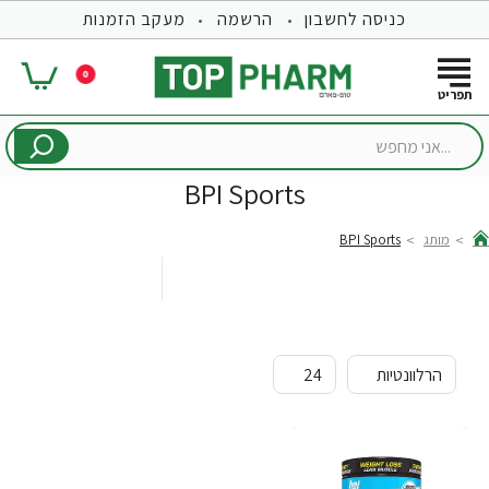
כניסה לחשבון
הרשמה
מעקב הזמנות
0
...אני
מחפש
BPI Sports
מותג
BPI Sports
hom