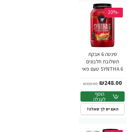
-20%
סינטה 6 אבקת
תשלובת חלבונים
SYNTHA 6 טעם פאי
דלעת 1.32 ק"ג -
₪248.00
מבית BSN
₪310.00
הוסף
לעגלה
האם יש לך שאלה?