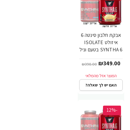
אבקת חלבון סינטה 6
איזולט ISOLATE
SYNTHA 6 בטעם וניל
1.82 ק"ג - מבית BSN
₪349.00
₪398.00
האם יש לך שאלה?
-12%