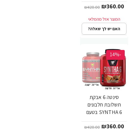
₪360.00
2.27 ק"ג - מבית BSN
₪420.00
האם יש לך שאלה?
-14%
סינטה 6 אבקת
תשלובת חלבונים
SYNTHA 6 בטעם
שוקולד חמאת בוטנים
₪360.00
משקל 2.27 ק"ג -
₪420.00