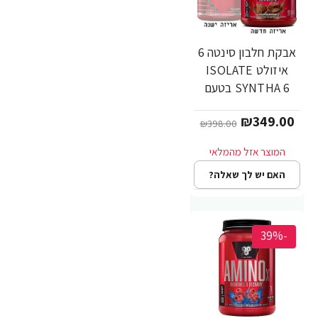
אבקת חלבון סינטה 6
איזולט ISOLATE
SYNTHA 6 בטעם
שוקולד 1.82 ק"ג -
₪349.00
מבית BSN
₪398.00
האם יש לך שאלה?
-39%