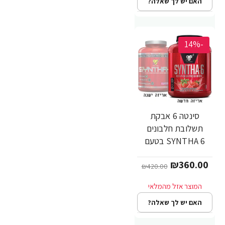
האם יש לך שאלה?
-14%
סינטה 6 אבקת
תשלובת חלבונים
SYNTHA 6 בטעם
תות משקל 2.27 ק"ג -
₪360.00
מבית BSN
₪420.00
האם יש לך שאלה?