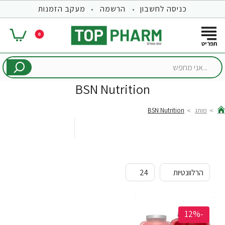
כניסה לחשבון
הרשמה
מעקב הזמנות
0
...אני
מחפש
BSN Nutrition
מותג
BSN Nutrition
hom
-12%