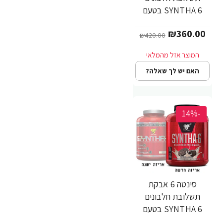
SYNTHA 6 בטעם
עוגת שוקולד משקל
₪360.00
2.27 ק"ג - מבית BSN
₪420.00
האם יש לך שאלה?
-14%
סינטה 6 אבקת
תשלובת חלבונים
SYNTHA 6 בטעם
קרם עוגיות משקל