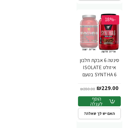
-18%
סינטה 6 אבקת חלבון
איזולט ISOLATE
SYNTHA 6 בטעם
שוקולד 912 גרם -
₪229.00
מבית BSN
₪280.00
הוסף
לעגלה
האם יש לך שאלה?