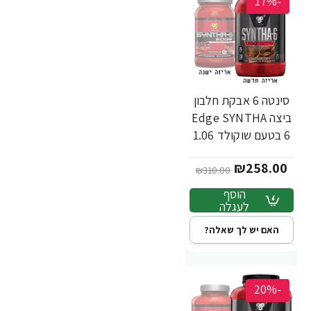
-17%
סינטה 6 אבקת חלבון
ביצה Edge SYNTHA
6 בטעם שוקולד 1.06
ק"ג - מבית BSN
₪258.00
₪310.00
הוסף
לעגלה
האם יש לך שאלה?
-20%