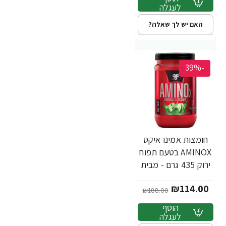
לעגלה
האם יש לך שאלה?
-39%
חומצות אמינו איקס
AMINOX בטעם תפוח
ירוק 435 גרם - מבית
BSN
₪114.00
₪188.00
הוסף
לעגלה