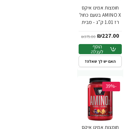
חומצות אמינו איקס
AMINO X בטעם כחול
רז 1.01 ק"ג - מבית
BSN
₪227.00
₪375.00
הוסף
לעגלה
האם יש לך שאלה?
-39%
חומצות אמינו איקס