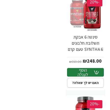
-20%
סינטה 6 אבקת
תשלובת חלבונים
SYNTHA 6 טעם קרם
עוגיות 1.32 ק"ג -
₪248.00
מבית BSN
₪310.00
הוסף
לעגלה
האם יש לך שאלה?
-20%