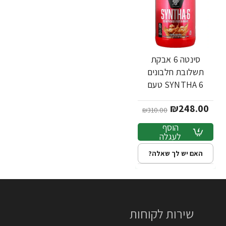
סינטה 6 אבקת
תשלובת חלבונים
SYNTHA 6 טעם
קרמל מלוח 1.32 ק"ג
₪248.00
- מבית BSN
₪310.00
הוסף
לעגלה
האם יש לך שאלה?
שירות לקוחות