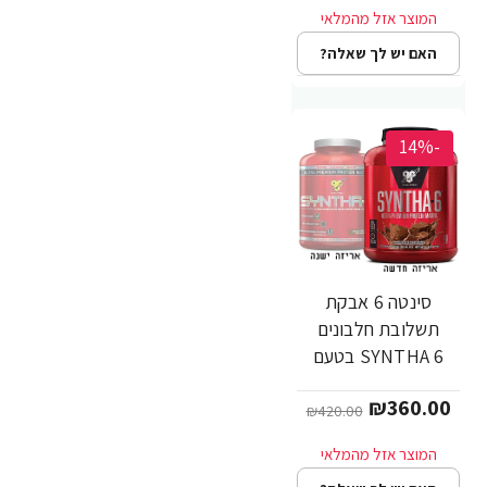
מבית BSN
האם יש לך שאלה?
-14%
סינטה 6 אבקת
תשלובת חלבונים
SYNTHA 6 בטעם
שוקולד מילקשייק
₪360.00
משקל 2.27 ק"ג -
₪420.00
מבית BSN