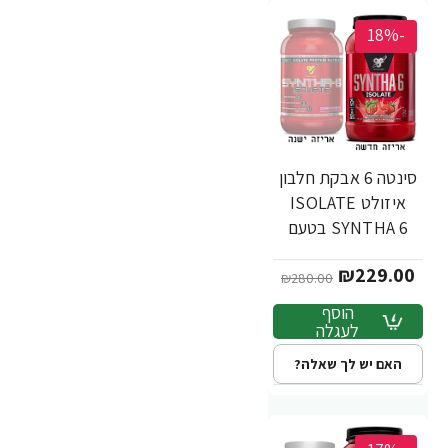
-18%
סינטה 6 אבקת חלבון
איזולט ISOLATE
SYNTHA 6 בטעם
תות 912 גרם - מבית
₪229.00
BSN
₪280.00
הוסף
לעגלה
האם יש לך שאלה?