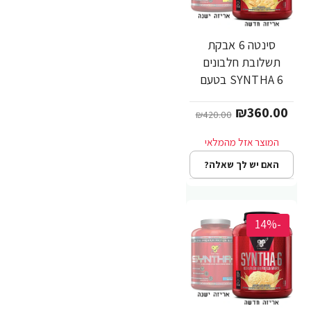
סינטה 6 אבקת
תשלובת חלבונים
SYNTHA 6 בטעם
בננה משקל 2.27 ק"ג
₪360.00
- מבית BSN
₪420.00
האם יש לך שאלה?
-14%