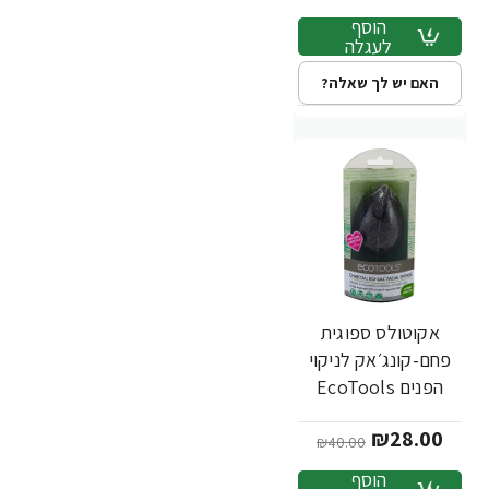
הוסף
לעגלה
האם יש לך שאלה?
אקוטולס ספוגית
-30%
פחם-קונג׳אק לניקוי
הפנים EcoTools
Charcoal Konjac
₪28.00
Facial Sponge
₪40.00
הוסף