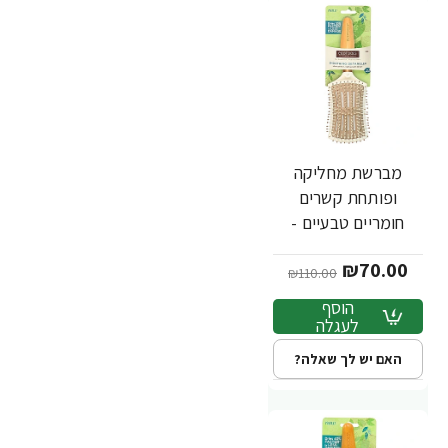
מברשת מחליקה
-36%
ופותחת קשרים
חומריים טבעיים -
מבית EcoTools
₪70.00
₪110.00
הוסף
לעגלה
האם יש לך שאלה?