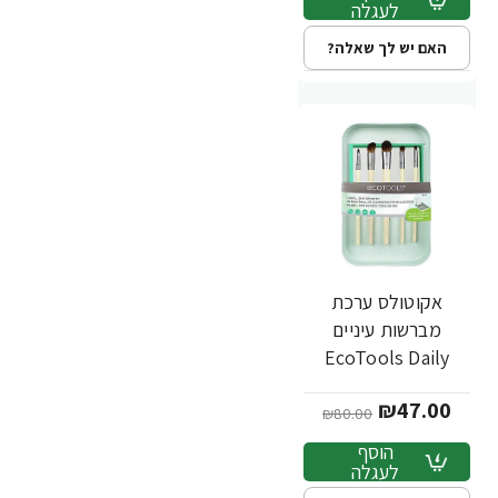
לעגלה
האם יש לך שאלה?
אקוטולס ערכת
-41%
מברשות עיניים
EcoTools Daily
Defined Eye Brush
₪47.00
Set
₪80.00
הוסף
לעגלה