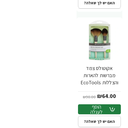
האם יש לך שאלה?
אקוטולס צמד
-29%
מברשות להארות
והצללות EcoTools
Define & Highlight
₪64.00
Duo
₪90.00
הוסף
לעגלה
האם יש לך שאלה?