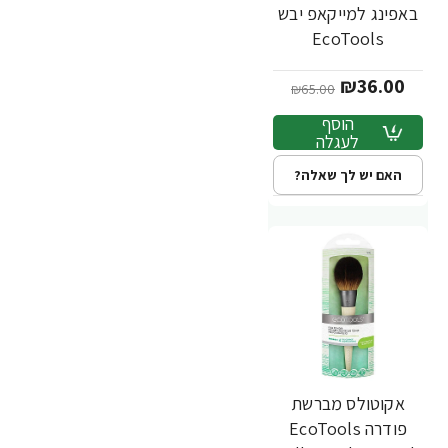
באפינג למייקאפ יבש
EcoTools
Complexion Buffer
₪36.00
Brush
₪65.00
הוסף
לעגלה
האם יש לך שאלה?
אקוטולס מברשת
-32%
פודרה EcoTools