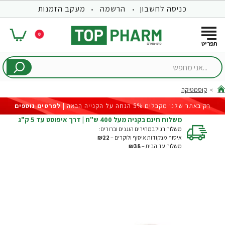
כניסה לחשבון
הרשמה
מעקב הזמנות
0
...אני
מחפש
קוסמטיקה
hom
רק באתר שלנו מקבלים 5% הנחה על הקנייה הבאה |
לפרטים נוספים
משלוח חינם בקניה מעל 400 ש"ח | דרך איפוסט עד 5 ק"ג
משלוח רגיל במחירים הוגנים וברורים:
איסוף מנקודות איסוף ולוקרים –
₪22
משלוח עד הבית –
₪38