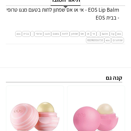
EOS Lip Balm - אי או אס שפתון לחות בטעם מנגו טרופי
- בבית EOS
eos
lip
balm
-
אי
או
אס
שפתון
לחות
בטעם
מנגו
טרופי
-
בבית
eos
שפתונים
eos
832992016710
קנה גם