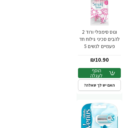
ונוס סימפלי ורוד 2
להבים סכיני גילוח חד
פעמיים לנשים 5
יחידות - מבית
₪10.90
Gillette
הוסף
לעגלה
האם יש לך שאלה?