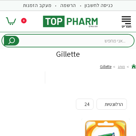
כניסה לחשבון
הרשמה
מעקב הזמנות
0
...אני
מחפש
Gillette
מותג
Gillette
hom