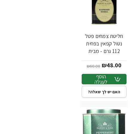
חליטת צמחים פטל
-20%
נטול קפאין בפחית
112 גרם - מבית
Harney & Sons
₪48.00
₪60.00
הוסף
לעגלה
האם יש לך שאלה?