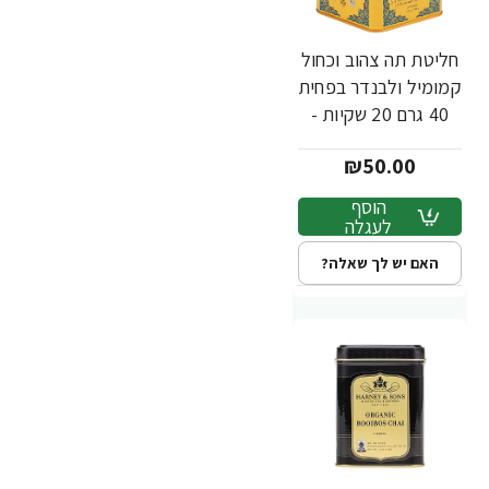
חליטת תה צהוב וכחול
קמומיל ולבנדר בפחית
40 גרם 20 שקיות -
מבית Harney &
₪50.00
Sons
הוסף
לעגלה
האם יש לך שאלה?