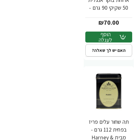
50 שקיקי 90 גרם -
מבית Harney &
₪70.00
Sons
הוסף
לעגלה
האם יש לך שאלה?
תה שחור עלים פריז
בפחית 112 גרם -
מבית Harney &