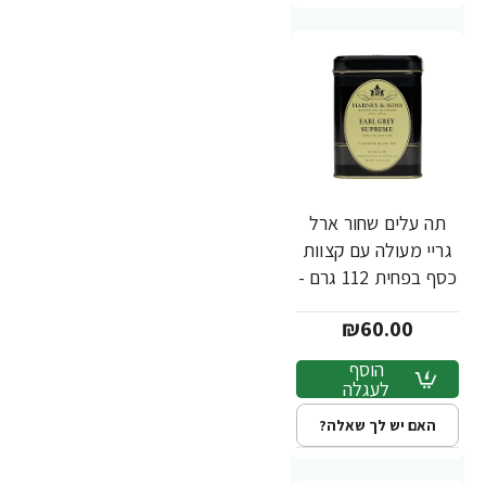
תה עלים שחור ארל
גריי מעולה עם קצוות
כסף בפחית 112 גרם -
מבית Harney &
₪60.00
Sons
הוסף
לעגלה
האם יש לך שאלה?