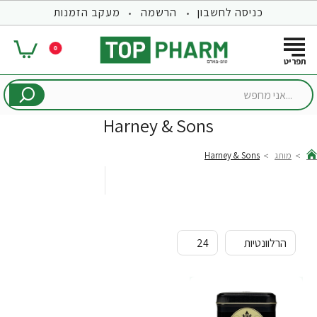
כניסה לחשבון
הרשמה
מעקב הזמנות
0
...אני
מחפש
Harney & Sons
מותג
Harney & Sons
hom