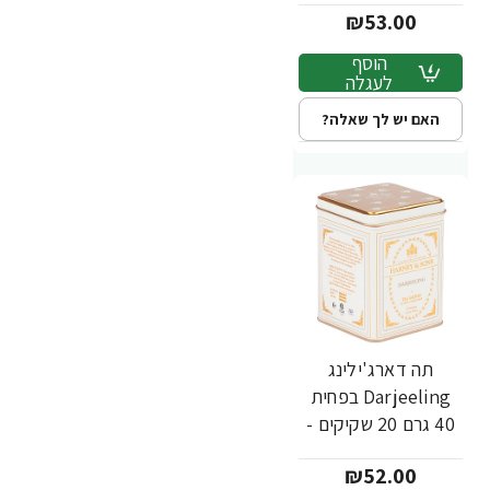
₪53.00
הוסף
לעגלה
האם יש לך שאלה?
תה דארג'ילינג
Darjeeling בפחית
40 גרם 20 שקיקים -
מבית Harney &
₪52.00
Sons