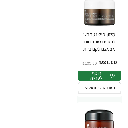
מיזון פילינג דבש
-26%
גרגרים סוכר חום
מצמצם נקבוביות
ומחייה את מראה העור
₪81.00
90 גרם - מבית Mizon
₪109.00
הוסף
לעגלה
האם יש לך שאלה?