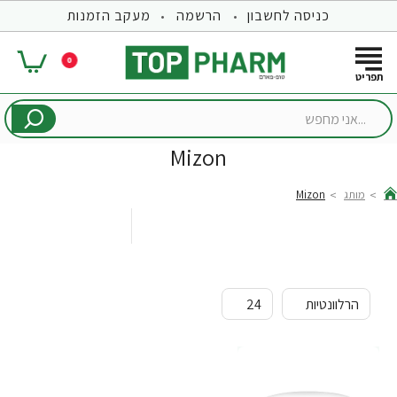
כניסה לחשבון
הרשמה
מעקב הזמנות
0
...אני
מחפש
Mizon
מותג
Mizon
hom