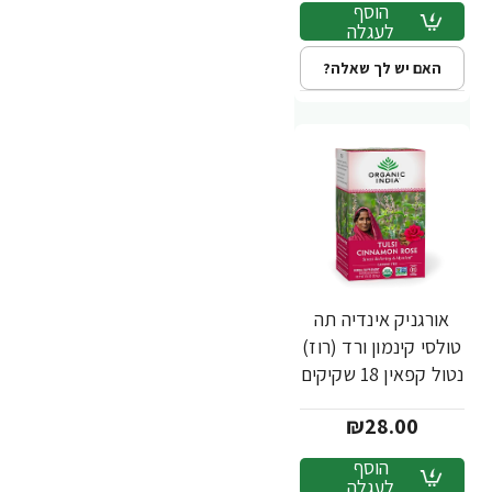
הוסף
לעגלה
האם יש לך שאלה?
אורגניק אינדיה תה
טולסי קינמון ורד (רוז)
נטול קפאין 18 שקיקים
חליטה - מבית
₪28.00
Organic India
הוסף
לעגלה