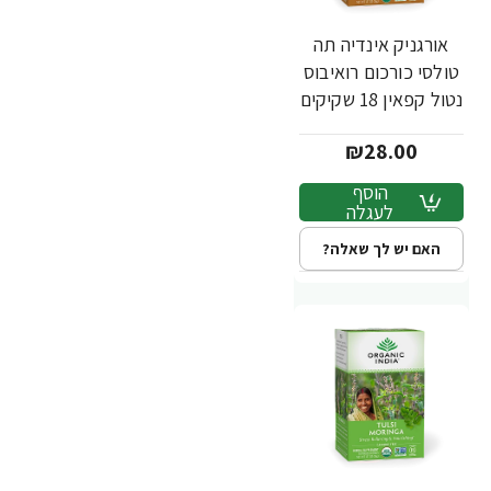
אורגניק אינדיה תה
טולסי כורכום רואיבוס
נטול קפאין 18 שקיקים
חליטה - מבית
₪28.00
Organic India
הוסף
לעגלה
האם יש לך שאלה?