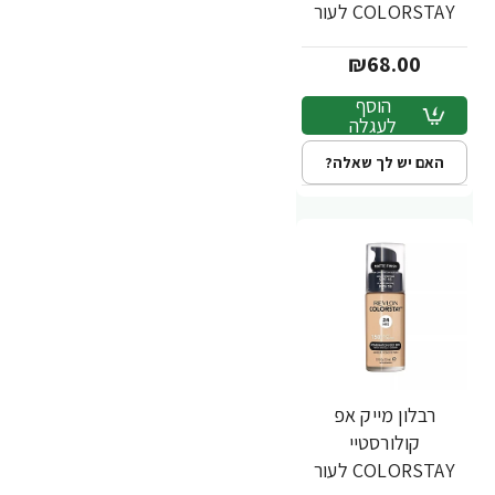
COLORSTAY לעור
מעורב שמן - גוון 140 -
₪68.00
מבית REVLON
הוסף
לעגלה
האם יש לך שאלה?
רבלון מייק אפ
קולורסטיי
COLORSTAY לעור