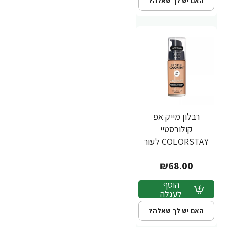
האם יש לך שאלה?
רבלון מייק אפ
קולורסטיי
COLORSTAY לעור
מעורב שמן - גוון 240 -
₪68.00
מבית REVLON
הוסף
לעגלה
האם יש לך שאלה?