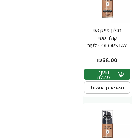
רבלון מייק אפ
קולורסטיי
COLORSTAY לעור
מעורב שמן - גוון 330 -
₪68.00
מבית REVLON
הוסף
לעגלה
האם יש לך שאלה?