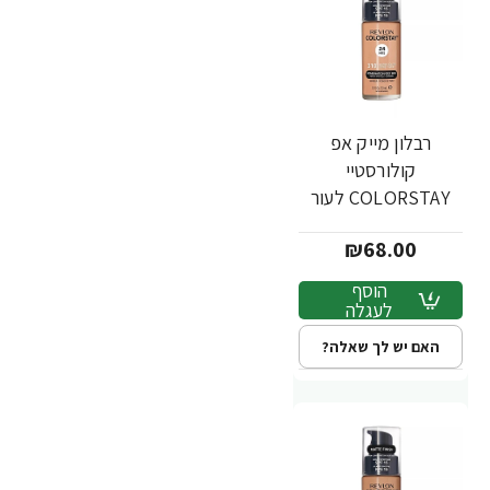
רבלון מייק אפ
קולורסטיי
COLORSTAY לעור
מעורב שמן - גוון 310 -
₪68.00
מבית REVLON
הוסף
לעגלה
האם יש לך שאלה?