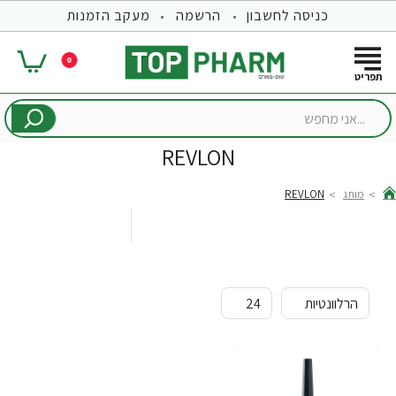
כניסה לחשבון
הרשמה
מעקב הזמנות
0
...אני
מחפש
REVLON
מותג
REVLON
hom