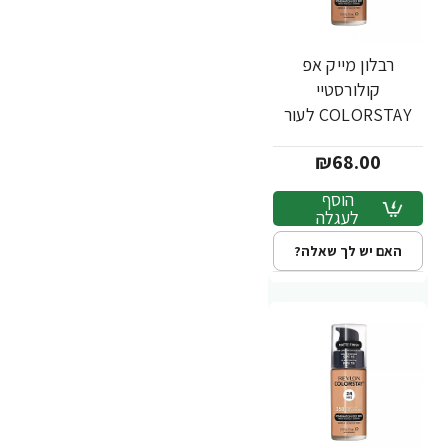
רבלון מייק אפ
קולורסטיי
COLORSTAY לעור
מעורב שמן - גוון 340 -
₪68.00
מבית REVLON
הוסף
לעגלה
האם יש לך שאלה?