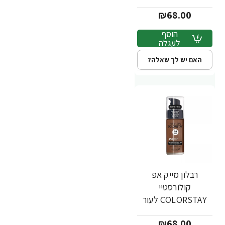
מעורב שמן - גוון 400 -
₪68.00
מבית REVLON
הוסף
לעגלה
האם יש לך שאלה?
רבלון מייק אפ
קולורסטיי
COLORSTAY לעור
מעורב שמן - גוון 450 -
₪68.00
מבית REVLON