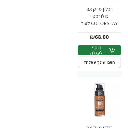
רבלון מייק אפ
קולורסטיי
COLORSTAY לעור
מעורב שמן - גוון 350 -
₪68.00
מבית REVLON
הוסף
לעגלה
האם יש לך שאלה?
רבלון מייק אפ