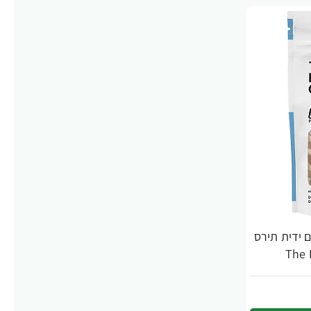
ם ידית תירס