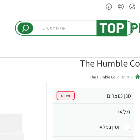
אני
מחפש
...
The Humble Co
מותג
The Humble Co
hom
סנן מוצרים
איפוס
מלאי
זמין במלאי