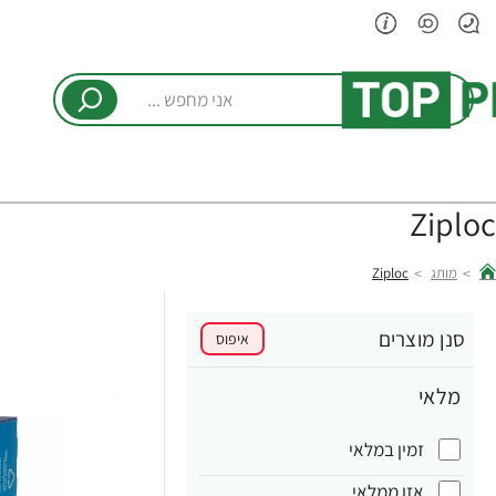
אני
מחפש
...
Ziploc
מותג
Ziploc
hom
סנן מוצרים
איפוס
מלאי
זמין במלאי
אזן ממלאי