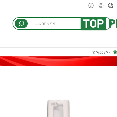
אני
מחפש
...
לתינוק ולילד
hom
ר