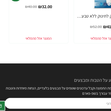
₪32.00
₪40.00
אוונט בקבוק לתינוק ללא טבעת 330 מ"ל (3 חודש+) 1 יחידה - מבית Philips Avent
₪41
₪52.00
 על הטבות ומבצעים
 התפוצה וקבל עדכונים שוטפים על מבצעים בלעדיים, הנחות מיוחדות והטבות
חד עבורך בטופ-פארם