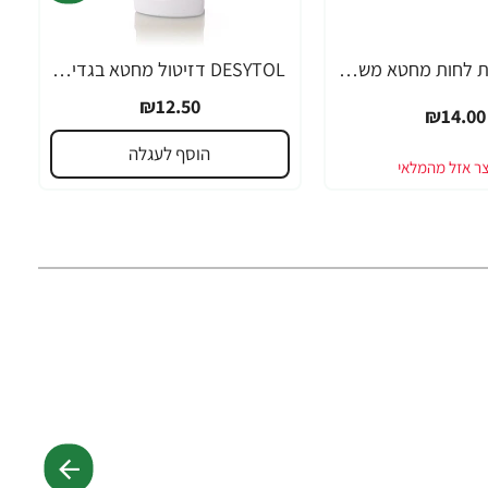
דטול מטליות לחות מחטא משטחים בניחוח ליים ונענע 60 יחידות - Dettol
DESYTOL דזיטול מחטא בגדים תוסף משמיד חיידים ללא הרתחה 500 גרם - מבית יעקבי
₪12.50
₪14.00
הוסף לעגלה