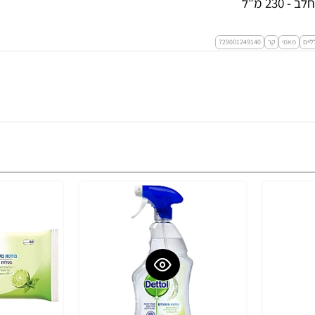
23 מ"ל
ליים
מאמי
קר
729001249140