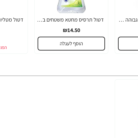
מוסטלה תחליב להגנה גבוהה מאוד מהשמש SPF50 לתינוקות וילדים 200 מ"ל - מבית Mustela
דטול תרסיס מחטא משטחים בניחוח ליים ונענע 750 מ"ל - Dettol
₪14.50
הוסף לעגלה