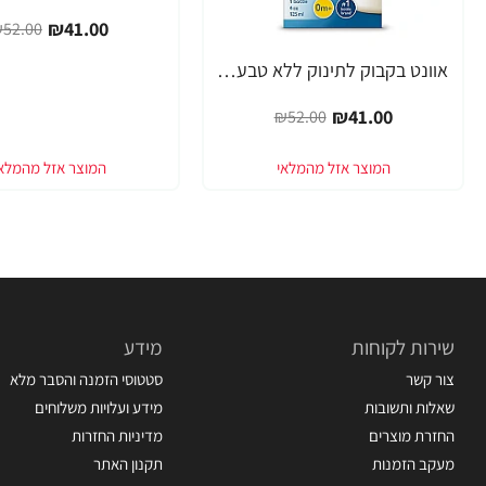
₪41.00
52.00
אוונט בקבוק לתינוק ללא טבעת 125 מ"ל (0 חודש+) 1 יחידה - מבית Philips Avent
-21%
₪41.00
₪52.00
שירות לקוחות
מידע
צור קשר
סטטוסי הזמנה והסבר מלא
שאלות ותשובות
מידע ועלויות משלוחים
החזרת מוצרים
מדיניות החזרות
מעקב הזמנות
תקנון האתר