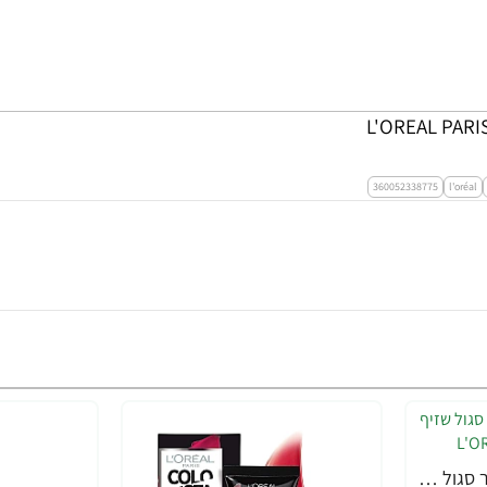
360052338775
l'oréal
קולוריסטה איפור לשיער סגול שזיף 30 מ"ל - מבית L'OREAL PARIS