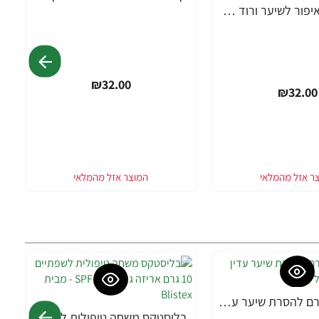
קולוריסטה איפור לשיער ורוד פוקסיה 30 מ"ל - מבית L'OREAL PARIS
₪32.00
₪32.00
אורנה 19 קרם להסרת שיער עדין במיוחד 90 מ"ל
בליסטקס משחה טיפולית לשפתיים 10 גרם אריזה גדולה SPF 10 - מבית Blistex