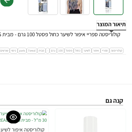
תיאור המוצר
קולוריסטה ספריי איפור לשיער כחול פסטל 100 גרם - מבית L'OREAL PARIS
קולוריסטה
ספריי
איפור
לשיער
כחול
פסטל
100
גרם
-
מבית
l'oreal
paris
כיסוי
שורשים
קנה גם