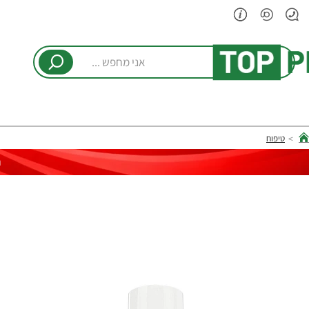
אני
מחפש
...
טיפוח
hom
ר