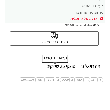
ארץ ייצור:
ישראל
כשרות:
כשר פרווה בד'
אזל במלאי זמנית
מותג
Wissotzky
,
ויסוצקי
האם יש לך שאלה?
תיאור המוצר
תה רויאל גריי ויסוצקי 25 שקיקים
תה
רויאל
גריי
ויסוצקי
25
שקיקים
תה
וחליטות
ויסוצקי
729001112649