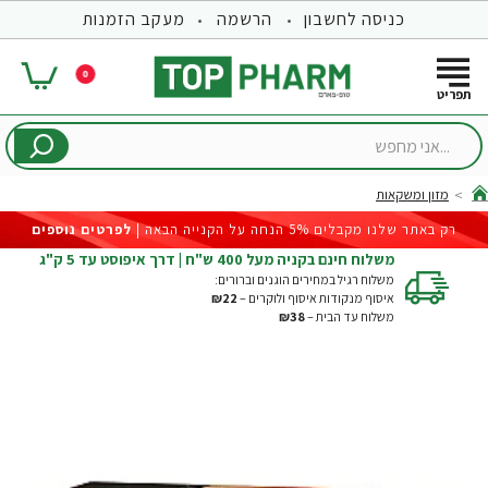
כניסה לחשבון
הרשמה
מעקב הזמנות
0
...אני
מחפש
מזון ומשקאות
hom
רק באתר שלנו מקבלים 5% הנחה על הקנייה הבאה |
לפרטים נוספים
משלוח חינם בקניה מעל 400 ש"ח | דרך איפוסט עד 5 ק"ג
משלוח רגיל במחירים הוגנים וברורים:
איסוף מנקודות איסוף ולוקרים –
₪22
משלוח עד הבית –
₪38