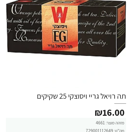
תה רויאל גריי ויסוצקי 25 שקיקים
₪16.00
מזהה מוצר:
4661
מק"ט:
729001112649