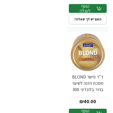
הוסף
לעגלה
האם יש לך שאלה?
ד"ר פישר BLOND
מסכת הזנה לשיער
בהיר-בלונדיני 300
מ"ל - מבית Dr.
₪40.00
Fischer
הוסף