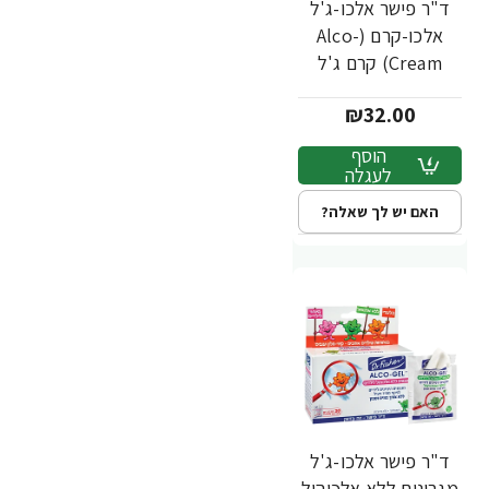
ד"ר פישר אלכו-ג'ל
אלכו-קרם (Alco-
Cream) קרם ג'ל
מועשר בלחות 75 מ"ל
₪32.00
- מבית Dr. Fischer
הוסף
לעגלה
האם יש לך שאלה?
ד"ר פישר אלכו-ג'ל
מגבונים ללא אלכוהול