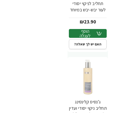
תחליב לניקוי יסודי
לעור יבש-יבש במיוחד
200 מ"ל - Dr
₪23.90
Fischer
הוסף
לעגלה
האם יש לך שאלה?
ג’נסיס קלינסינג
תחליב ניקוי יסודי ועדין