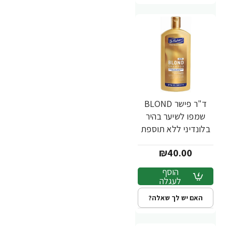
ד"ר פישר BLOND
שמפו לשיער בהיר
בלונדיני ללא תוספת
מלח 400 מ"ל - מבית
₪40.00
Dr. Fischer
הוסף
לעגלה
האם יש לך שאלה?