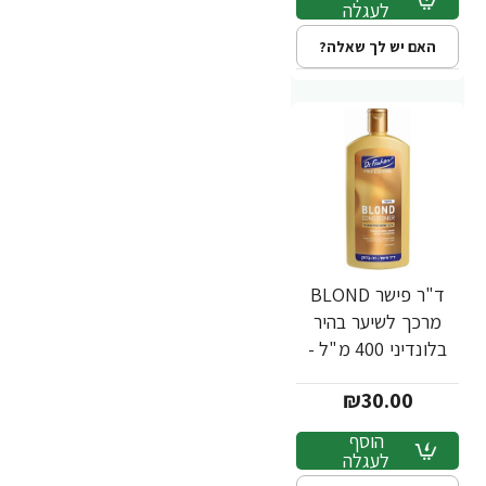
לעגלה
האם יש לך שאלה?
ד"ר פישר BLOND
מרכך לשיער בהיר
בלונדיני 400 מ"ל -
מבית Dr. Fischer
₪30.00
הוסף
לעגלה