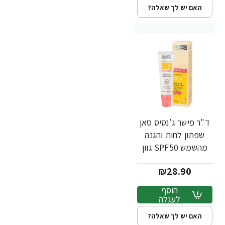
האם יש לך שאלה?
ד"ר פישר ג’נסיס סאן
שפתון לחות והגנה
מהשמש SPF50 גוון
תות 10 גרם - Dr
₪28.90
Fischer
הוסף
לעגלה
האם יש לך שאלה?