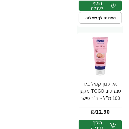
הוסף
לעגלה
האם יש לך שאלה?
אל סבון קמיל בלו
סנסיטיב TOGO מקטן
100 מ”ל - ד"ר פישר
₪12.90
הוסף
לעגלה