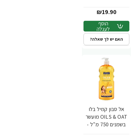
בשמנים 750 מ"ל -
₪19.90
ד"ר פישר
הוסף
לעגלה
האם יש לך שאלה?
אל סבון קמיל בלו
OILS & OAT מועשר
בשמנים 750 מ"ל -
ד"ר פישר