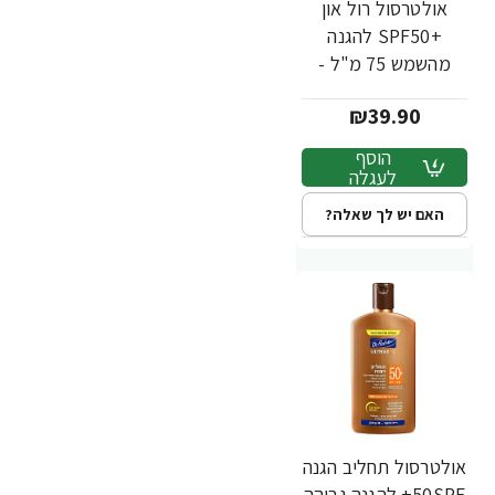
אולטרסול רול און
+SPF50 להגנה
מהשמש 75 מ"ל -
ד"ר פישר
₪39.90
הוסף
לעגלה
האם יש לך שאלה?
אולטרסול תחליב הגנה
50SPF+ להגנה גבוהה