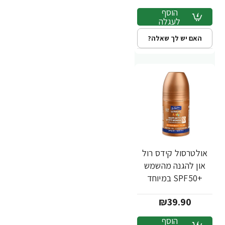
הוסף
לעגלה
האם יש לך שאלה?
אולטרסול קידס רול
און להגנה מהשמש
+SPF50 במיוחד
לילדים 75 מ"ל - ד"ר
₪39.90
פישר
הוסף