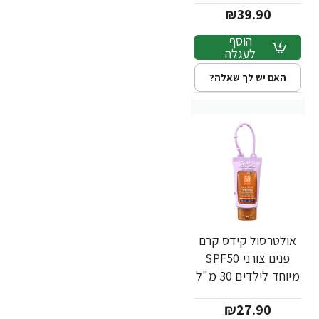
₪39.90
פישר
הוסף
לעגלה
האם יש לך שאלה?
אולטרסול קידס קרם
פנים צורני SPF50
מיוחד לילדים 30 מ"ל
- ד"ר פישר
₪27.90