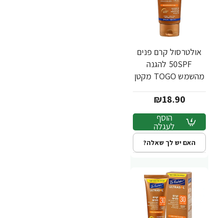
אולטרסול קרם פנים
50SPF להגנה
מהשמש TOGO מקטן
30 מ"ל - ד"ר פישר
₪18.90
הוסף
לעגלה
האם יש לך שאלה?