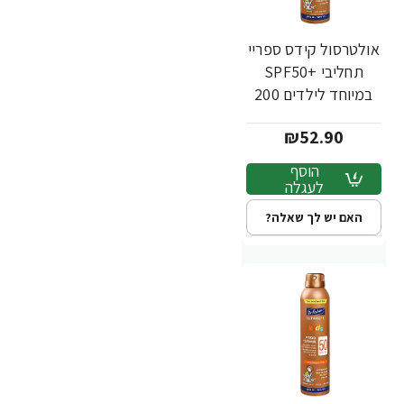
אולטרסול קידס ספריי
תחליבי +SPF50
במיוחד לילדים 200
מ"ל - ד"ר פישר
₪52.90
הוסף
לעגלה
האם יש לך שאלה?