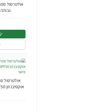
רחצה וג'ל מקלחת לגבר
15
גבוהה 200 מ"ל - ד"ר פיש
שמפו לגבר
15
שמפו לשיער
66
הכל לבית
2
טיפוח
753
ה
מוצרי הגיינה
495
קוסמטיקה
5
לתינוק ולילד
285