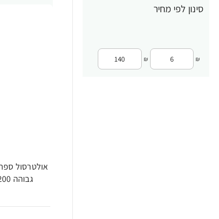
סינון לפי מחיר
טיפוח שיער
117
ידיים
66
כף הרגל
3
₪
₪
מגבונים לתינוק
54
מיוחד לילדים
128
מיוחד לילדים
84
מסיר איפור
5
מסכות לשיער
5
מסכות פנים
9
גבוהה 200מ"ל - מבית Dr. Fischer
מרכך לשיער
43
ניקוי כללי
2