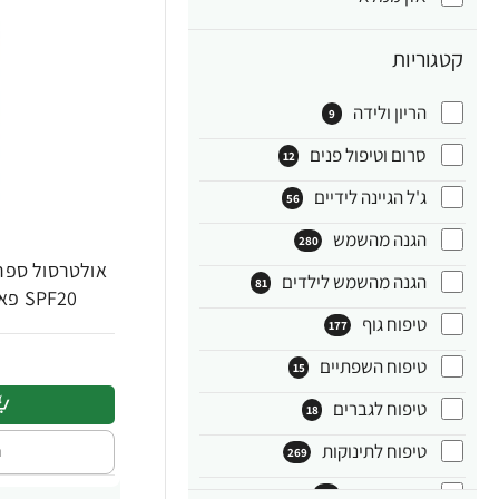
קטגוריות
הריון ולידה
9
סרום וטיפול פנים
12
ג'ל הגיינה לידיים
56
הגנה מהשמש
280
אולטרסול ספר
הגנה מהשמש לילדים
81
SPF20 פאמפ 200 מ"ל - ד"ר פישר
טיפוח גוף
177
טיפוח השפתיים
15
טיפוח לגברים
18
טיפוח לתינוקות
ה
269
טיפוח פנים
194