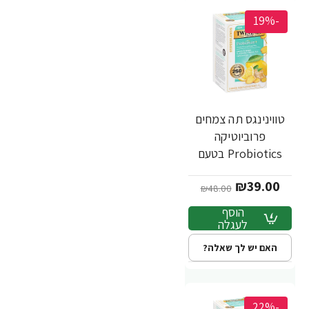
-19%
טווינינגס תה צמחים
פרוביוטיקה
Probiotics בטעם
לימון וג'ינג'ר ללא
₪39.00
קפאין 18 שקיקי -
₪48.00
מבית Twinings
הוסף
לעגלה
האם יש לך שאלה?
-22%