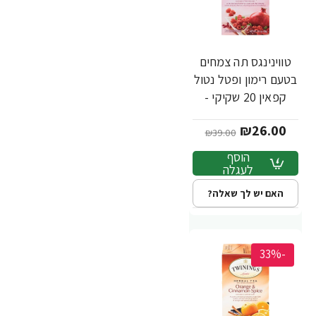
טווינינגס תה צמחים
בטעם רימון ופטל נטול
קפאין 20 שקיקי -
מבית Twinings
₪26.00
₪39.00
הוסף
לעגלה
האם יש לך שאלה?
-33%