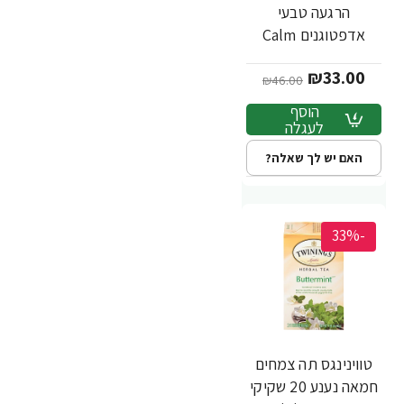
הרגעה טבעי
אדפטוגנים Calm
תאנה וניל ללא קפאין
₪33.00
18 שקיקי - מבית
₪46.00
Twinings
הוסף
לעגלה
האם יש לך שאלה?
-33%
טווינינגס תה צמחים
חמאה נענע 20 שקיקי