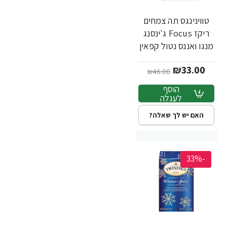
טווינינגס תה צמחים
ריקז Focus ג'ינסנג
מנגו ואננס נטול קפאין
18 שקיקי - מבית
₪33.00
Twinings
₪46.00
הוסף
לעגלה
האם יש לך שאלה?
-33%