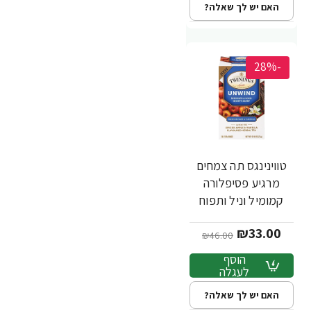
האם יש לך שאלה?
-28%
טווינינגס תה צמחים
מרגיע פסיפלורה
קמומיל וניל ותפוח
מתובל Unwind ללא
₪33.00
קפאין 18 שקיקי -
₪46.00
מבית Twinings
הוסף
לעגלה
האם יש לך שאלה?