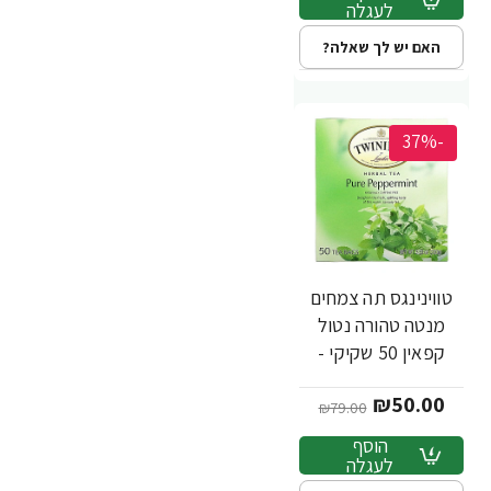
לעגלה
האם יש לך שאלה?
-37%
טווינינגס תה צמחים
מנטה טהורה נטול
קפאין 50 שקיקי -
מבית Twinings
₪50.00
₪79.00
הוסף
לעגלה