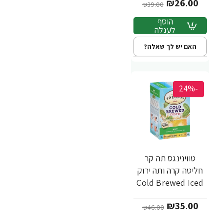
₪26.00
₪39.00
הוסף
לעגלה
האם יש לך שאלה?
-24%
טווינינגס תה קר
חליטה קרה ותה ירוק
Cold Brewed Iced
Tea לא ממותק בטעם
₪35.00
מנטה 20 שקיקי -
₪46.00