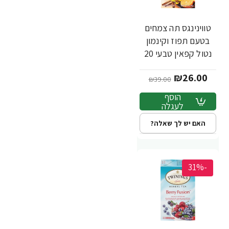
טווינינגס תה צמחים
בטעם תפוז וקינמון
נטול קפאין טבעי 20
שקיקי - מבית
₪26.00
Twinings
₪39.00
הוסף
לעגלה
האם יש לך שאלה?
-31%