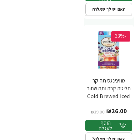
האם יש לך שאלה?
-33%
טווינינגס תה קר
חליטה קרה ותה שחור
Cold Brewed Iced
Tea לא ממותק בטעם
₪26.00
פירות יער 20 שקיקי -
₪39.00
מבית Twinings
הוסף
לעגלה
האם יש לך שאלה?