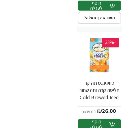
מבית Twinings
הוסף
לעגלה
האם יש לך שאלה?
-33%
טווינינגס תה קר
חליטה קרה ותה שחור
Cold Brewed Iced
Tea לא ממותק בטעם
₪26.00
אפרסק 20 שקיקי -
₪39.00
מבית Twinings
הוסף
לעגלה