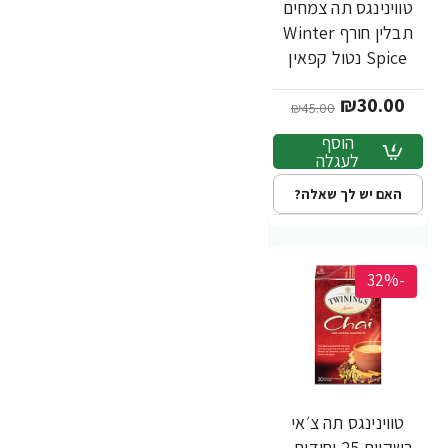
טווינינגס תה צמחים
תבלין חורף Winter
Spice נטול קפאין
בשקיות 20 - מבית
₪30.00
Twinings
₪45.00
הוסף
לעגלה
האם יש לך שאלה?
-32%
טווינינגס תה צ׳אי
בשקיות 25 יחידות -