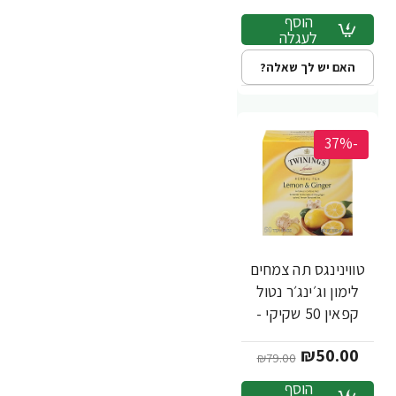
הוסף
לעגלה
האם יש לך שאלה?
-37%
טווינינגס תה צמחים
לימון וג׳ינג׳ר נטול
קפאין 50 שקיקי -
מבית Twinings
₪50.00
₪79.00
הוסף