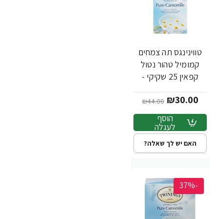
טווינינגס תה צמחים
קמומיל טהור נטול
קפאין 25 שקיקי -
מבית Twinings
₪30.00
₪44.00
הוסף
לעגלה
האם יש לך שאלה?
-37%