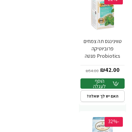
טווינינגס תה צמחים
פרוביוטיקה
Probiotics מנטה
ושומר ללא קפאין 18
₪42.00
שקיקי - מבית
₪54.00
Twinings
הוסף
לעגלה
האם יש לך שאלה?
-32%