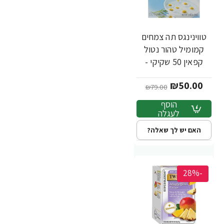
טווינינגס תה צמחים
קמומיל טהור נטול
קפאין 50 שקיקי -
מבית Twinings
₪50.00
₪79.00
הוסף
לעגלה
האם יש לך שאלה?
-28%