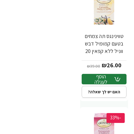
טווינינגס תה צמחים
בטעם קמומיל דבש
ווניל ללא קפאין 20
שקיקי - מבית
₪26.00
Twinings
₪39.00
הוסף
לעגלה
האם יש לך שאלה?
-33%