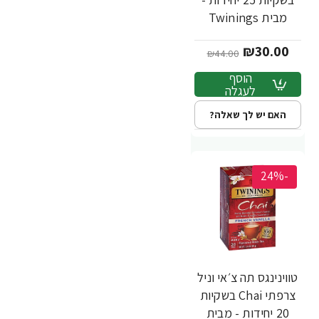
מבית Twinings
₪30.00
₪44.00
הוסף
לעגלה
האם יש לך שאלה?
-24%
טווינינגס תה צ׳אי וניל
צרפתי Chai בשקיות
20 יחידות - מבית