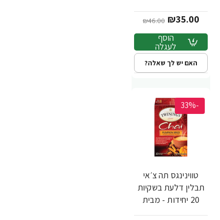
Twinings
₪35.00
₪46.00
הוסף
לעגלה
האם יש לך שאלה?
-33%
טווינינגס תה צ׳אי
תבלין דלעת בשקיות
20 יחידות - מבית
Twinings