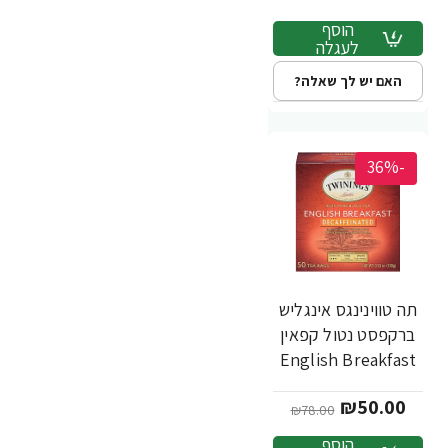
הוסף
לעגלה
האם יש לך שאלה?
-36%
תה טווינינגס אינגליש
ברקפסט נטול קפאין
English Breakfast
בשקיות 50 יחידות -
₪50.00
מבית Twinings
₪78.00
הוסף