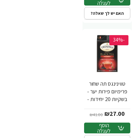
לעגלה
האם יש לך שאלה?
-34%
טווינינגס תה שחור
פרימיום פירות יער -
בשקיות 20 יחידות -
מבית Twinings
₪27.00
₪41.00
הוסף
לעגלה