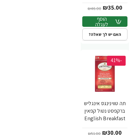
בשקיות 20 יחידות -
₪35.00
מבית Twinings
₪46.00
הוסף
לעגלה
האם יש לך שאלה?
-41%
תה טווינינגס אינגליש
ברקפסט נטול קפאין
English Breakfast
בשקיות 25 יחידות -
₪30.00
מבית Twinings
₪51.00