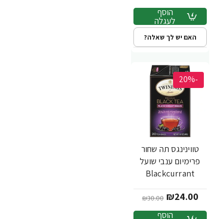
הוסף
לעגלה
האם יש לך שאלה?
-20%
טווינינגס תה שחור
פרימיום ענבי שועל
Blackcurrant
Breeze בשקיות 20
₪24.00
יחידות - מבית
₪30.00
Twinings
הוסף