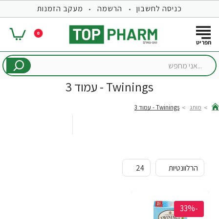
כניסה לחשבון
הרשמה
מעקב הזמנות
0
...אני
מחפש
Twinings - עמוד 3
מותג
Twinings - עמוד 3
hom
-33%