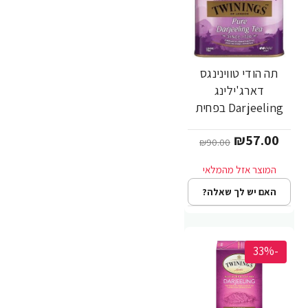
תה הודי טווינינגס
דארג'ילינג
Darjeeling בפחית
100 גרם - מבית
₪57.00
Twinings
₪90.00
האם יש לך שאלה?
-33%