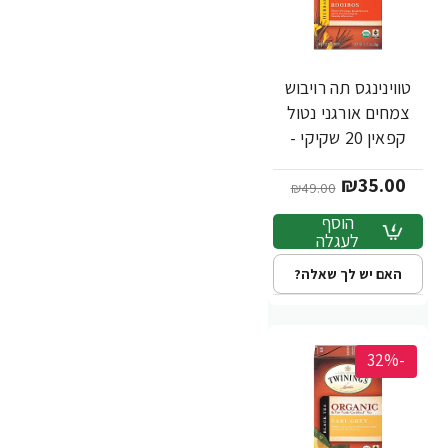
טווינינגס תה רויבוש
צמחים אורגני נטול
קפאין 20 שקיקי -
מבית Twinings
₪35.00
₪49.00
הוסף
לעגלה
האם יש לך שאלה?
-32%