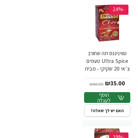
-24%
טווינינגס תה שחורב
Ultra Spice טעמים
צ'אי 20 שקיקי - מבית
Twinings
₪35.00
₪46.00
הוסף
לעגלה
האם יש לך שאלה?
-29%