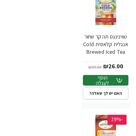
טווינינגס תה קר שחור
אנגלית קלאסית Cold
Brewed Iced Tea
תכולה 20 שקיקי -
₪26.00
מבית Twinings
₪39.00
הוסף
לעגלה
האם יש לך שאלה?
-29%