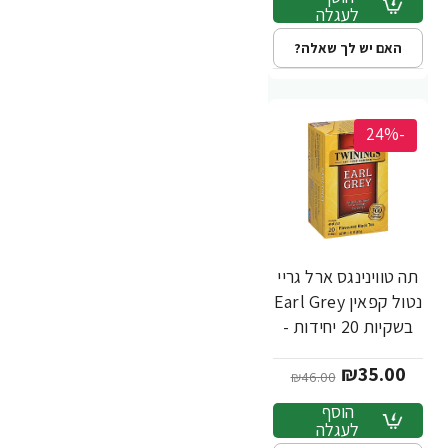
לעגלה
האם יש לך שאלה?
-24%
תה טווינינגס ארל גריי
נטול קפאין Earl Grey
בשקיות 20 יחידות -
מבית Twinings
₪35.00
₪46.00
הוסף
לעגלה