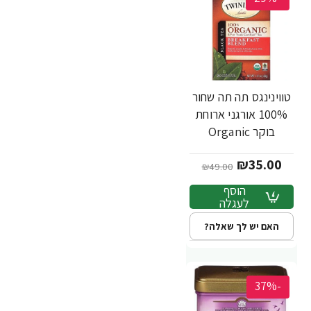
טווינינגס תה תה שחור
100% אורגני ארוחת
בוקר Organic
Breakfast Blend
₪35.00
בשקיות 20 יחידות -
₪49.00
מבית Twinings
הוסף
לעגלה
האם יש לך שאלה?
-37%