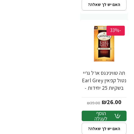
האם יש לך שאלה?
-33%
תה טווינינגס ארל גריי
נטול קפאין Earl Grey
בשקיות 25 יחידות -
מבית Twinings
₪26.00
₪39.00
הוסף
לעגלה
האם יש לך שאלה?