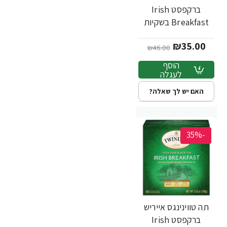
ברקפסט Irish
Breakfast בשקיות
20 יחידות - מבית
₪35.00
Twinings
₪46.00
הוסף
לעגלה
האם יש לך שאלה?
-35%
תה טווינינגס אייריש
ברקפסט Irish