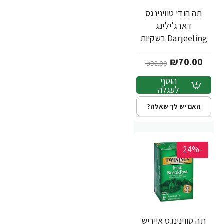
תה הודי טווינינגס
דארג'ילינג
Darjeeling בשקיות
50 יחידות - מבית
₪70.00
Twinings
₪92.00
הוסף
לעגלה
האם יש לך שאלה?
-24%
תה טווינינגס אייריש