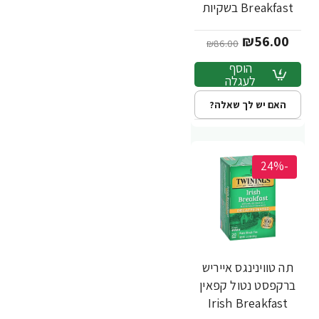
Breakfast בשקיות
50 יחידות - מבית
₪56.00
Twinings
₪86.00
הוסף
לעגלה
האם יש לך שאלה?
-24%
תה טווינינגס אייריש
ברקפסט נטול קפאין
Irish Breakfast