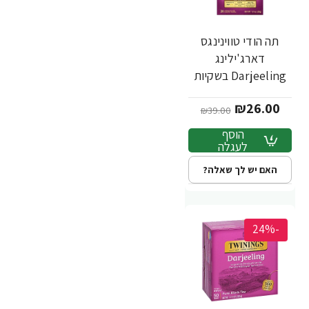
תה הודי טווינינגס
דארג'ילינג
Darjeeling בשקיות
20 יחידות - מבית
₪26.00
Twinings
₪39.00
הוסף
לעגלה
האם יש לך שאלה?
-24%