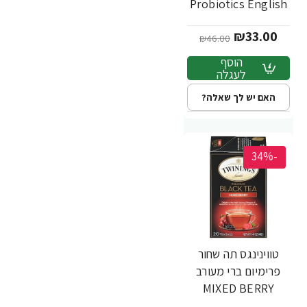
Probiotics English
Breakfast ארוחת
₪33.00
בוקר אנגלית 18 שקיקי
₪46.00
- מבית Twinings
הוסף
לעגלה
האם יש לך שאלה?
-34%
טווינינגס תה שחור
פרימיום ברי מעורב
MIXED BERRY
PREMIUM BLACK