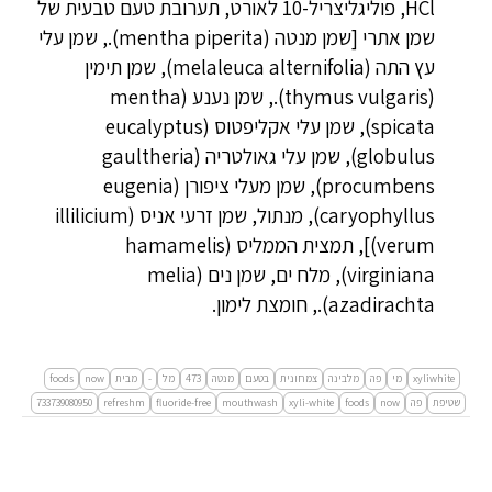
HCl, פוליגליצריל-10 לאורט, תערובת טעם טבעית של
שמן אתרי [שמן מנטה (mentha piperita)., שמן עלי
עץ התה (melaleuca alternifolia), שמן תימין
(thymus vulgaris)., שמן נענע (mentha
spicata), שמן עלי אקליפטוס (eucalyptus
globulus), שמן עלי גאולטריה (gaultheria
procumbens), שמן מעלי ציפורן (eugenia
caryophyllus), מנתול, שמן זרעי אניס (illilicium
verum)], תמצית הממליס (hamamelis
virginiana), מלח ים, שמן נים (melia
azadirachta)., חומצת לימון.
xyliwhite
מי
פה
מלבינה
צמחונית
בטעם
מנטה
473
מל
-
מבית
now
foods
שטיפת
פה
now
foods
xyli-white
mouthwash
fluoride-free
refreshm
733739080950