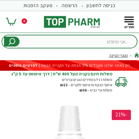
כניסה לחשבון
הרשמה
מעקב הזמנות
0
...אני
מחפש
מוצרי הגיינה
hom
רק באתר שלנו מקבלים 5% הנחה על הקנייה הבאה |
לפרטים נוספים
משלוח חינם בקניה מעל 400 ש"ח | דרך איפוסט עד 5 ק"ג
משלוח רגיל במחירים הוגנים וברורים:
איסוף מנקודות איסוף ולוקרים –
₪22
משלוח עד הבית –
₪38
-21%